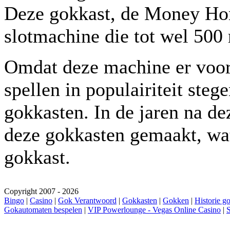
Deze gokkast, de Money Ho
slotmachine die tot wel 500
Omdat deze machine er voor 
spellen in populairiteit ste
gokkasten. In de jaren na de
deze gokkasten gemaakt, wa
gokkast.
Copyright 2007 - 2026
Bingo
|
Casino
|
Gok Verantwoord
|
Gokkasten
|
Gokken
|
Historie g
Gokautomaten bespelen
|
VIP Powerlounge - Vegas Online Casino
|
S