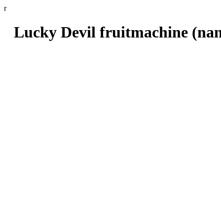
r
Lucky Devil fruitmachine (na