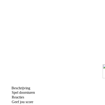
Beschrijving
Spel doorsturen
Reacties
Geef jou score