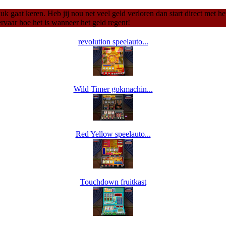
uk gaat keren. Heb jij nou net veel geld verloren dan start direct met h
rvaar hoe het is wanneer het geld regent!
revolution speelauto...
Wild Timer gokmachin...
Red Yellow speelauto...
Touchdown fruitkast