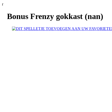
r
Bonus Frenzy gokkast (nan)