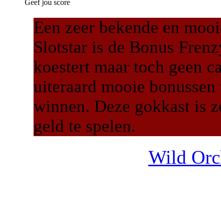
Geef jou score
Een zeer bekende en mooie
Slotstar is de Bonus Frenz
koestert maar toch geen c
uiteraard mooie bonussen t
winnen. Deze gokkast is zo
geld te spelen.
Wild Orc