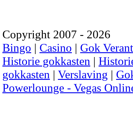
Copyright 2007 - 2026
Bingo
|
Casino
|
Gok Veran
Historie gokkasten
|
Histori
gokkasten
|
Verslaving
|
Gok
Powerlounge - Vegas Onlin