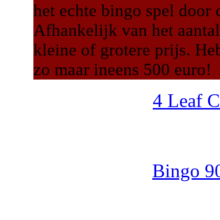
het echte bingo spel door
Afhankelijk van het aantal
kleine of grotere prijs. He
zo maar ineens 500 euro!
4 Leaf C
Bingo 9