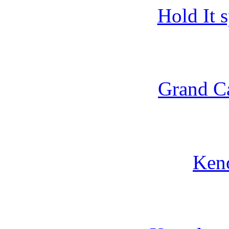
Hold It 
Grand Ca
Keno