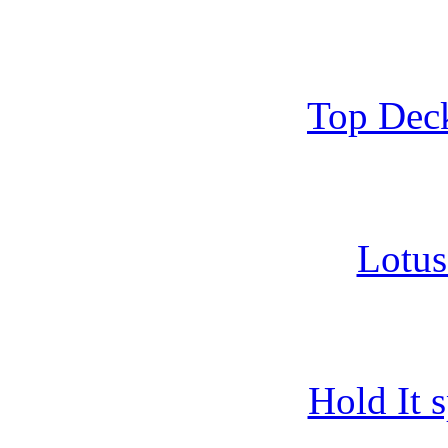
Top Dec
Lotus
Hold It 