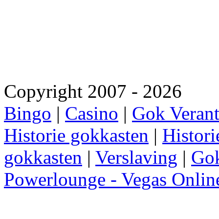
Copyright 2007 - 2026
Bingo
|
Casino
|
Gok Veran
Historie gokkasten
|
Histori
gokkasten
|
Verslaving
|
Gok
Powerlounge - Vegas Onlin