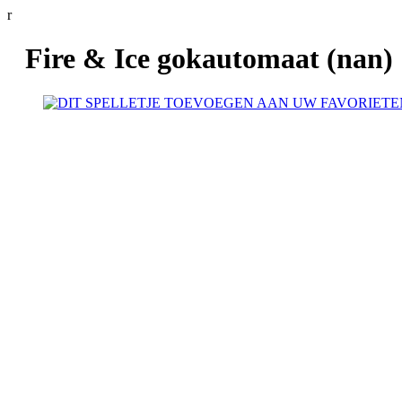
r
Fire & Ice gokautomaat (nan)